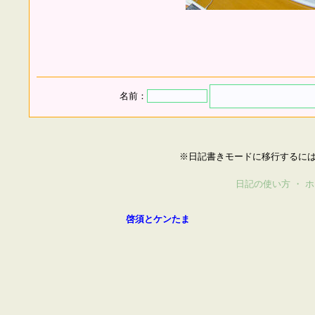
名前：
※日記書きモードに移行するに
日記の使い方
・
ホ
啓須とケンたま