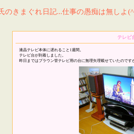
氏のきまぐれ日記...仕事の愚痴は無しよ(^^
テレビ
液晶テレビ本体に遅れること1週間。
テレビ台が到着しました。
昨日まではブラウン管テレビ用の台に無理矢理載せていたのです