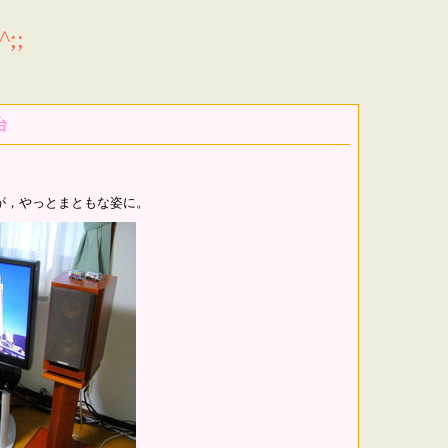
;;
台
が，やっとまともな姿に。