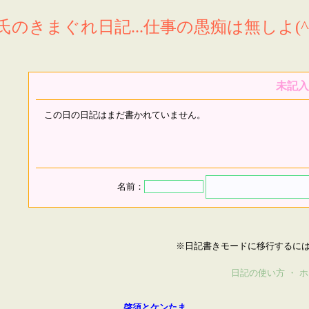
氏のきまぐれ日記...仕事の愚痴は無しよ(^^
未記入
この日の日記はまだ書かれていません。
名前：
※日記書きモードに移行するに
日記の使い方
・
ホ
啓須とケンたま