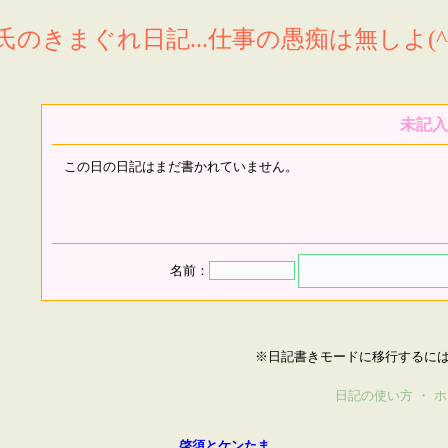
氏のきまぐれ日記...仕事の愚痴は無しよ(^^
未記入
この日の日記はまだ書かれていません。
名前：
※日記書きモードに移行するに
日記の使い方
・
ホ
啓須とケンたま