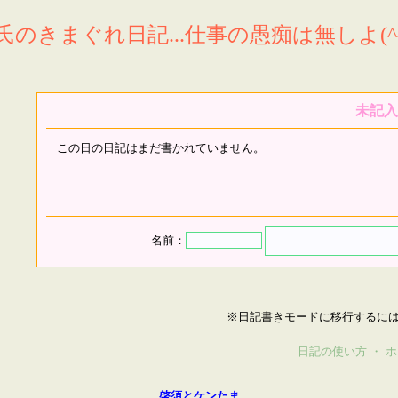
氏のきまぐれ日記...仕事の愚痴は無しよ(^^
未記入
この日の日記はまだ書かれていません。
名前：
※日記書きモードに移行するに
日記の使い方
・
ホ
啓須とケンたま