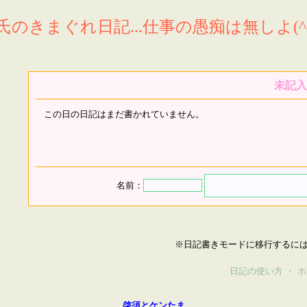
氏のきまぐれ日記...仕事の愚痴は無しよ(^^
未記入
この日の日記はまだ書かれていません。
名前：
※日記書きモードに移行するに
日記の使い方
・
ホ
啓須とケンたま