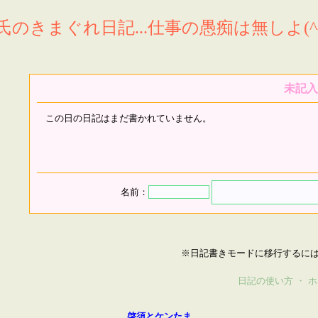
氏のきまぐれ日記...仕事の愚痴は無しよ(^^
未記入
この日の日記はまだ書かれていません。
名前：
※日記書きモードに移行するに
日記の使い方
・
ホ
啓須とケンたま