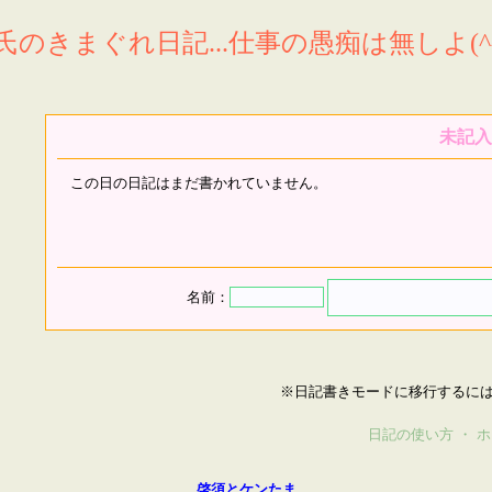
氏のきまぐれ日記...仕事の愚痴は無しよ(^^
未記入
この日の日記はまだ書かれていません。
名前：
※日記書きモードに移行するに
日記の使い方
・
ホ
啓須とケンたま