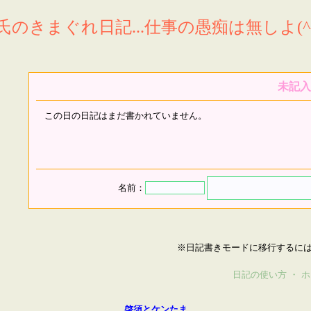
氏のきまぐれ日記...仕事の愚痴は無しよ(^^
未記入
この日の日記はまだ書かれていません。
名前：
※日記書きモードに移行するに
日記の使い方
・
ホ
啓須とケンたま