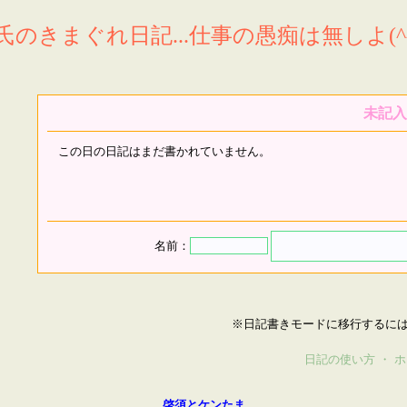
氏のきまぐれ日記...仕事の愚痴は無しよ(^^
未記入
この日の日記はまだ書かれていません。
名前：
※日記書きモードに移行するに
日記の使い方
・
ホ
啓須とケンたま