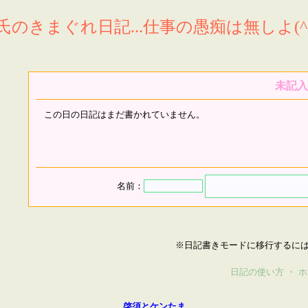
氏のきまぐれ日記...仕事の愚痴は無しよ(^^
未記入
この日の日記はまだ書かれていません。
名前：
※日記書きモードに移行するに
日記の使い方
・
ホ
啓須とケンたま