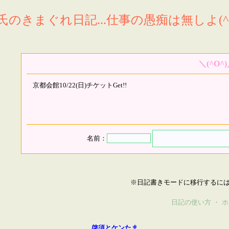
氏のきまぐれ日記...仕事の愚痴は無しよ(^^
＼(^O^
京都会館10/22(日)チケットGet!!
名前：
※日記書きモードに移行するに
日記の使い方
・
ホ
啓須とケンたま