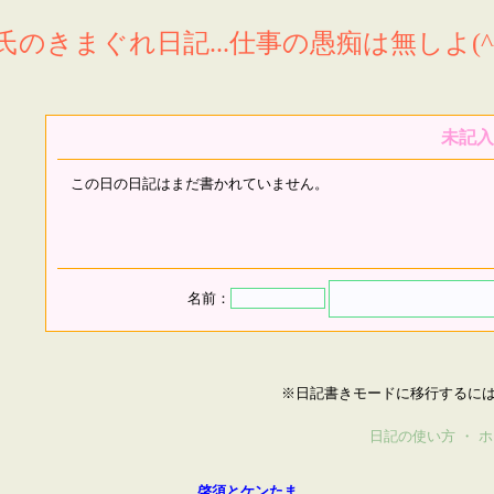
氏のきまぐれ日記...仕事の愚痴は無しよ(^^
未記入
この日の日記はまだ書かれていません。
名前：
※日記書きモードに移行するに
日記の使い方
・
ホ
啓須とケンたま