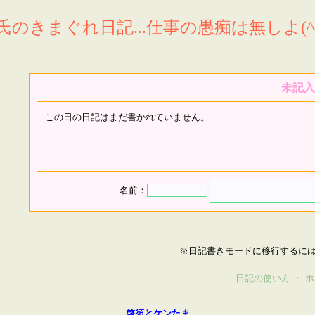
氏のきまぐれ日記...仕事の愚痴は無しよ(^^
未記入
この日の日記はまだ書かれていません。
名前：
※日記書きモードに移行するに
日記の使い方
・
ホ
啓須とケンたま