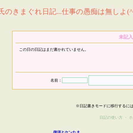
氏のきまぐれ日記...仕事の愚痴は無しよ(^^
未記入
この日の日記はまだ書かれていません。
名前：
※日記書きモードに移行するに
日記の使い方
・
ホ
啓須とケンたま