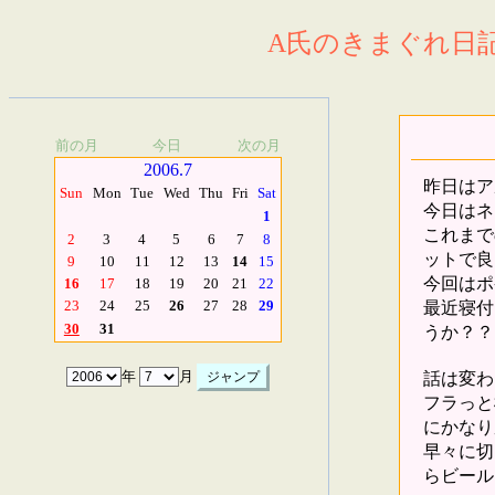
A氏のきまぐれ日記.
前の月
今日
次の月
2006.7
昨日はア
Sun
Mon
Tue
Wed
Thu
Fri
Sat
今日はネ
1
これまで
2
3
4
5
6
7
8
ットで良
9
10
11
12
13
14
15
今回はポ
16
17
18
19
20
21
22
最近寝付
23
24
25
26
27
28
29
30
31
うか？？
話は変わ
年
月
フラっと
にかなり
早々に切
らビール