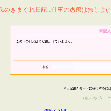
氏のきまぐれ日記...仕事の愚痴は無しよ(^^
未記入
この日の日記はまだ書かれていません。
名前：
※日記書きモードに移行するに
日記の使い方
・
ホ
啓須とケンたま