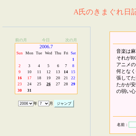
A氏のきまぐれ日記.
前の月
今日
次の月
2006.7
音楽は麻
Sun
Mon
Tue
Wed
Thu
Fri
Sat
それがR
1
アニメの
2
3
4
5
6
7
8
何となく
9
10
11
12
13
14
15
張してた
16
17
18
19
20
21
22
たかが安
23
24
25
26
27
28
29
30
31
の弱い心
年
月
名前：