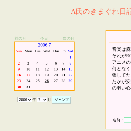
A氏のきまぐれ日記.
前の月
今日
次の月
2006.7
音楽は麻
Sun
Mon
Tue
Wed
Thu
Fri
Sat
それがR
1
アニメの
2
3
4
5
6
7
8
何となく
9
10
11
12
13
14
15
張してた
16
17
18
19
20
21
22
たかが安
23
24
25
26
27
28
29
30
31
の弱い心
年
月
名前：