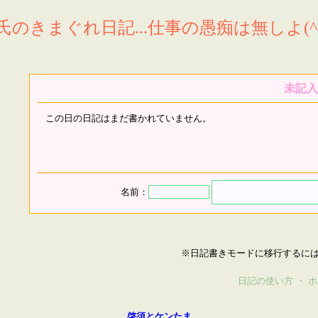
氏のきまぐれ日記...仕事の愚痴は無しよ(^^
未記入
この日の日記はまだ書かれていません。
名前：
※日記書きモードに移行するに
日記の使い方
・
ホ
啓須とケンたま