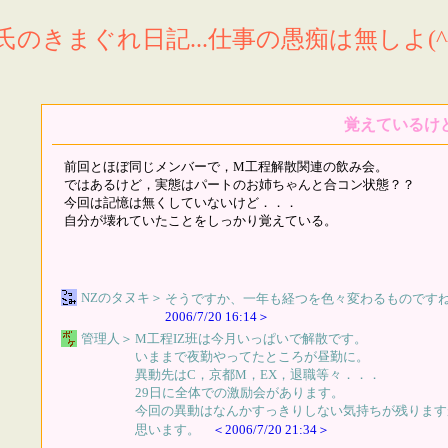
氏のきまぐれ日記...仕事の愚痴は無しよ(^^
覚えているけ
前回とほぼ同じメンバーで，M工程解散関連の飲み会。
ではあるけど，実態はパートのお姉ちゃんと合コン状態？？
今回は記憶は無くしていないけど．．．
自分が壊れていたことをしっかり覚えている。
NZのタヌキ
＞
そうですか、一年も経つを色々変わるものです
2006/7/20 16:14＞
管理人
＞
M工程IZ班は今月いっぱいで解散です。
いままで夜勤やってたところが昼勤に。
異動先はC，京都M，EX，退職等々．．．
29日に全体での激励会があります。
今回の異動はなんかすっきりしない気持ちが残ります
思います。
＜2006/7/20 21:34＞