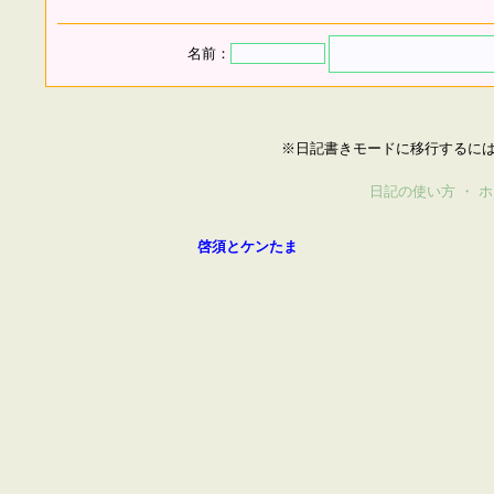
名前：
※日記書きモードに移行するに
日記の使い方
・
ホ
啓須とケンたま