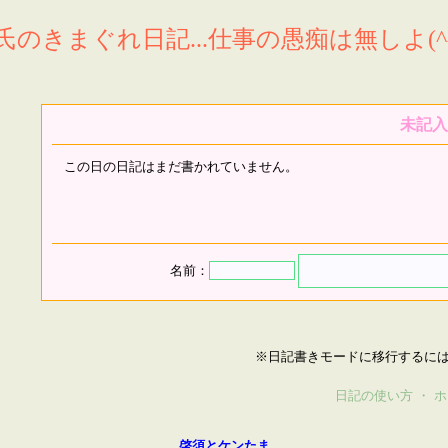
氏のきまぐれ日記...仕事の愚痴は無しよ(^^
未記入
この日の日記はまだ書かれていません。
名前：
※日記書きモードに移行するに
日記の使い方
・
ホ
啓須とケンたま