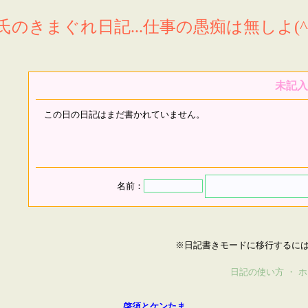
氏のきまぐれ日記...仕事の愚痴は無しよ(^^
未記入
この日の日記はまだ書かれていません。
名前：
※日記書きモードに移行するに
日記の使い方
・
ホ
啓須とケンたま