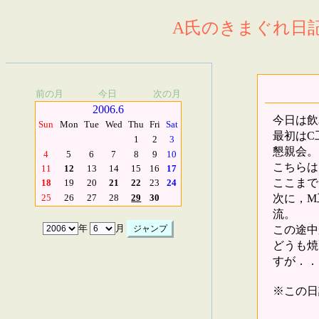
A氏のきまぐれ日記.
前の月
今日
次の月
2006.6
今日は飲
Sun
Mon
Tue
Wed
Thu
Fri
Sat
最初はC
1
2
3
懇親会。
4
5
6
7
8
9
10
こちらは
11
12
13
14
15
16
17
ここまで
18
19
20
21
22
23
24
次に，M
25
26
27
28
29
30
流。
この途中
年
月
どうも焼
すが．．
※この日