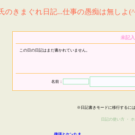
氏のきまぐれ日記...仕事の愚痴は無しよ(^^
未記入
この日の日記はまだ書かれていません。
名前：
※日記書きモードに移行するに
日記の使い方
・
ホ
啓須とケンたま