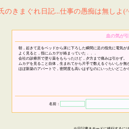
氏のきまぐれ日記...仕事の愚痴は無しよ(^^
血の気が引
朝，起きて足をベッドから床に下ろした瞬間に足の指先に電気が
よく見ると，指にムカデが絡まっていた．．．
会社の診療所で塗り薬をもらったけど，夕方まで痛みは引かず。
ムカデを見ること自体，生まれてから片手で数えるぐらいしか無
ほぼ新築のアパートで，密閉度も高いはずなのにいったいどこか
名前：
※日記書きモードに移行するに