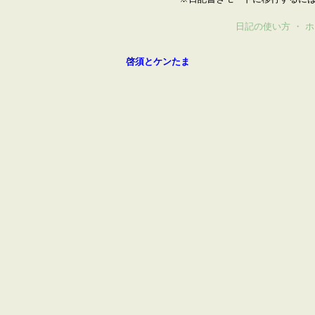
日記の使い方
・
ホ
啓須とケンたま