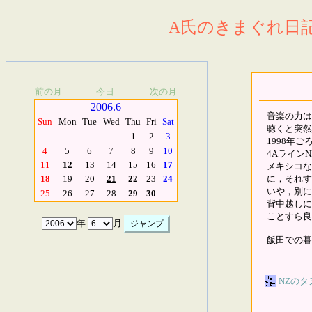
A氏のきまぐれ日記.
前の月
今日
次の月
2006.6
音楽の力は
Sun
Mon
Tue
Wed
Thu
Fri
Sat
聴くと突然
1
2
3
1998年
4
5
6
7
8
9
10
4Aライン
11
12
13
14
15
16
17
メキシコな
に，それす
18
19
20
21
22
23
24
いや，別に
25
26
27
28
29
30
背中越しに
ことすら良
年
月
飯田での暮
NZのタ