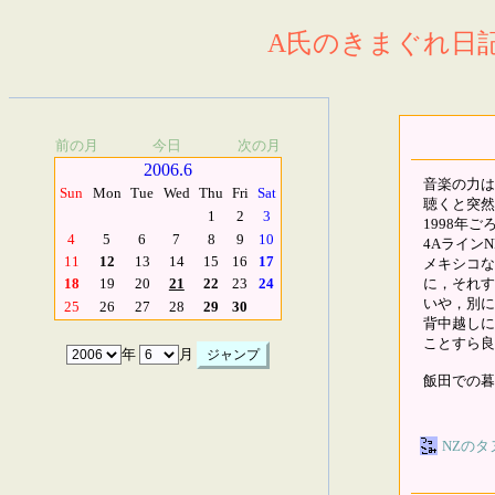
A氏のきまぐれ日記.
前の月
今日
次の月
2006.6
音楽の力は
Sun
Mon
Tue
Wed
Thu
Fri
Sat
聴くと突然
1
2
3
1998年
4
5
6
7
8
9
10
4Aライン
11
12
13
14
15
16
17
メキシコな
に，それす
18
19
20
21
22
23
24
いや，別に
25
26
27
28
29
30
背中越しに
ことすら良
年
月
飯田での暮
NZのタ