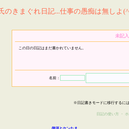
氏のきまぐれ日記...仕事の愚痴は無しよ(^^
未記入
この日の日記はまだ書かれていません。
名前：
※日記書きモードに移行するに
日記の使い方
・
ホ
啓須とケンたま