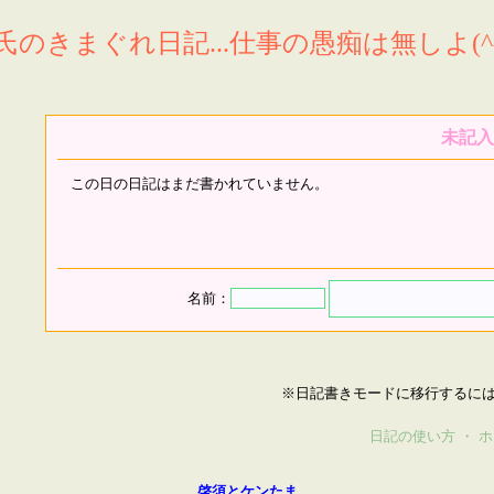
氏のきまぐれ日記...仕事の愚痴は無しよ(^^
未記入
この日の日記はまだ書かれていません。
名前：
※日記書きモードに移行するに
日記の使い方
・
ホ
啓須とケンたま