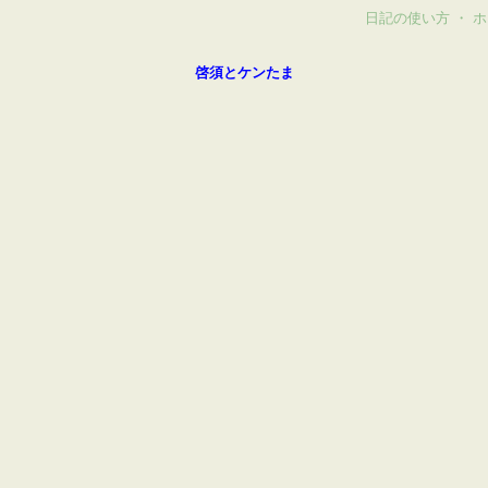
日記の使い方
・
ホ
啓須とケンたま