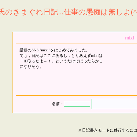
氏のきまぐれ日記...仕事の愚痴は無しよ(^^
mixi
話題のSNS "mixi"をはじめてみました。
でも，日記はここにあるし，とりあえずmixiは
「ID取ったよ～！」というだけでほったらかし
になりそう。
名前：
※日記書きモードに移行するに