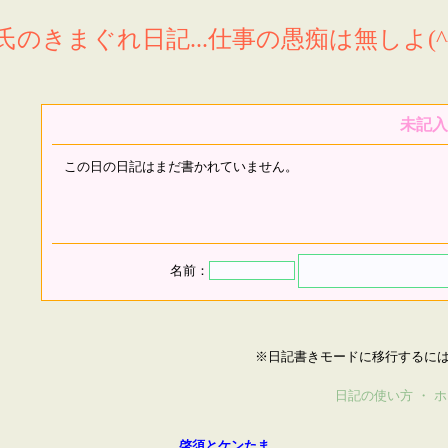
氏のきまぐれ日記...仕事の愚痴は無しよ(^^
未記入
この日の日記はまだ書かれていません。
名前：
※日記書きモードに移行するに
日記の使い方
・
ホ
啓須とケンたま