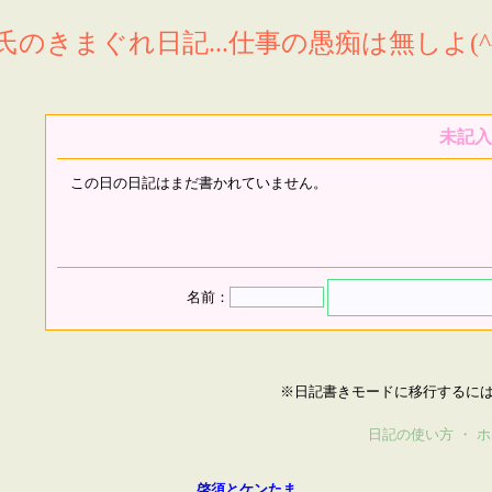
氏のきまぐれ日記...仕事の愚痴は無しよ(^^
未記入
この日の日記はまだ書かれていません。
名前：
※日記書きモードに移行するに
日記の使い方
・
ホ
啓須とケンたま