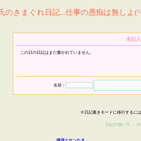
氏のきまぐれ日記...仕事の愚痴は無しよ(^^
未記入
この日の日記はまだ書かれていません。
名前：
※日記書きモードに移行するに
日記の使い方
・
ホ
啓須とケンたま