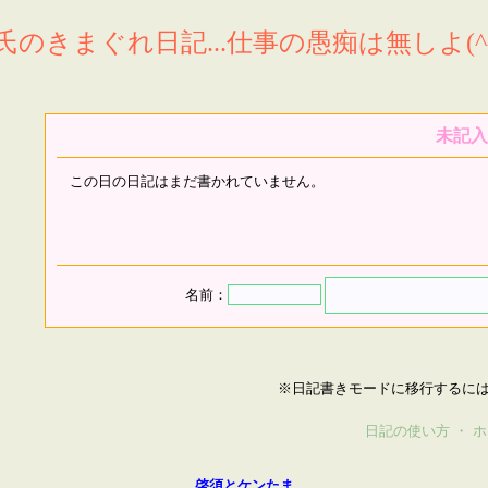
氏のきまぐれ日記...仕事の愚痴は無しよ(^^
未記入
この日の日記はまだ書かれていません。
名前：
※日記書きモードに移行するに
日記の使い方
・
ホ
啓須とケンたま