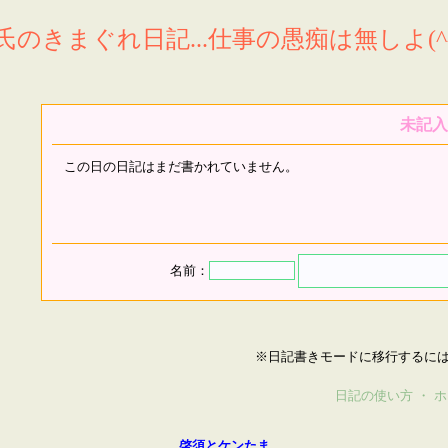
氏のきまぐれ日記...仕事の愚痴は無しよ(^^
未記入
この日の日記はまだ書かれていません。
名前：
※日記書きモードに移行するに
日記の使い方
・
ホ
啓須とケンたま