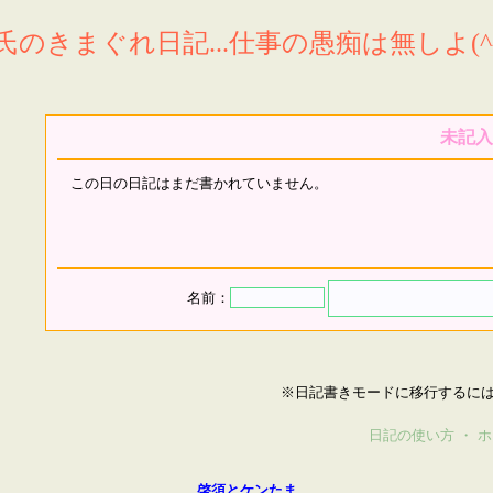
氏のきまぐれ日記...仕事の愚痴は無しよ(^^
未記入
この日の日記はまだ書かれていません。
名前：
※日記書きモードに移行するに
日記の使い方
・
ホ
啓須とケンたま