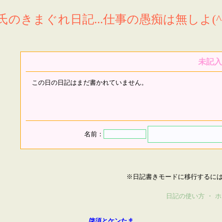
氏のきまぐれ日記...仕事の愚痴は無しよ(^^
未記入
この日の日記はまだ書かれていません。
名前：
※日記書きモードに移行するに
日記の使い方
・
ホ
啓須とケンたま