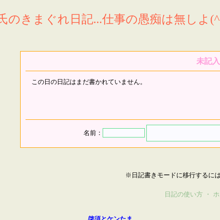
氏のきまぐれ日記...仕事の愚痴は無しよ(^^
未記入
この日の日記はまだ書かれていません。
名前：
※日記書きモードに移行するに
日記の使い方
・
ホ
啓須とケンたま