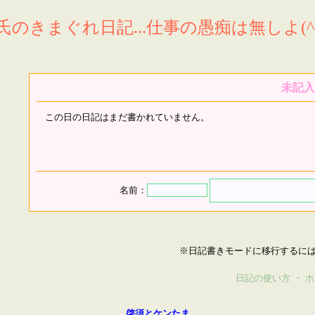
氏のきまぐれ日記...仕事の愚痴は無しよ(^^
未記入
この日の日記はまだ書かれていません。
名前：
※日記書きモードに移行するに
日記の使い方
・
ホ
啓須とケンたま