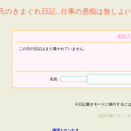
氏のきまぐれ日記...仕事の愚痴は無しよ(^^
未記入
この日の日記はまだ書かれていません。
名前：
※日記書きモードに移行するに
日記の使い方
・
ホ
啓須とケンたま