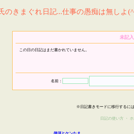
氏のきまぐれ日記...仕事の愚痴は無しよ(^^
未記入
この日の日記はまだ書かれていません。
名前：
※日記書きモードに移行するに
日記の使い方
・
ホ
啓須とケンたま