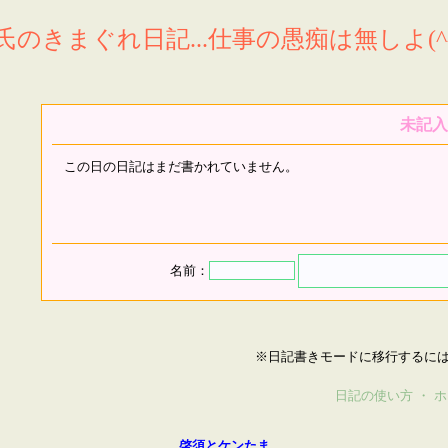
氏のきまぐれ日記...仕事の愚痴は無しよ(^^
未記入
この日の日記はまだ書かれていません。
名前：
※日記書きモードに移行するに
日記の使い方
・
ホ
啓須とケンたま