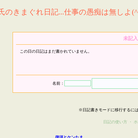
氏のきまぐれ日記...仕事の愚痴は無しよ(^^
未記入
この日の日記はまだ書かれていません。
名前：
※日記書きモードに移行するに
日記の使い方
・
ホ
啓須とケンたま