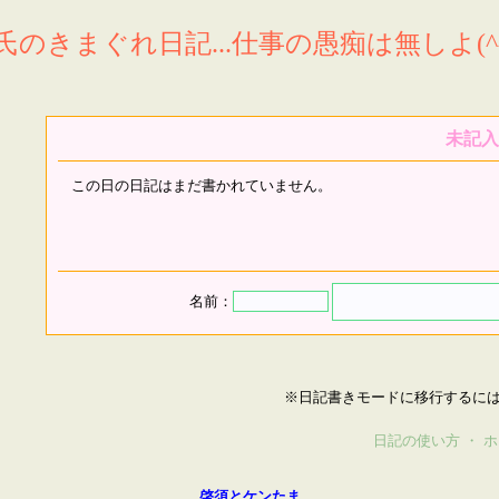
氏のきまぐれ日記...仕事の愚痴は無しよ(^^
未記入
この日の日記はまだ書かれていません。
名前：
※日記書きモードに移行するに
日記の使い方
・
ホ
啓須とケンたま