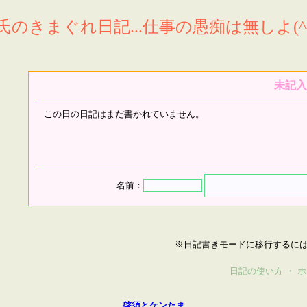
氏のきまぐれ日記...仕事の愚痴は無しよ(^^
未記入
この日の日記はまだ書かれていません。
名前：
※日記書きモードに移行するに
日記の使い方
・
ホ
啓須とケンたま