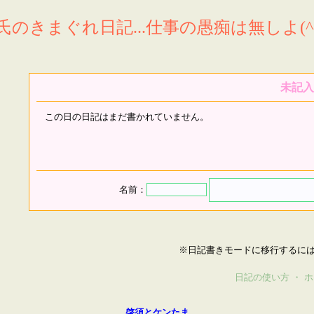
氏のきまぐれ日記...仕事の愚痴は無しよ(^^
未記入
この日の日記はまだ書かれていません。
名前：
※日記書きモードに移行するに
日記の使い方
・
ホ
啓須とケンたま