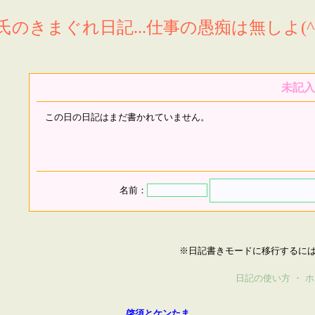
氏のきまぐれ日記...仕事の愚痴は無しよ(^^
未記入
この日の日記はまだ書かれていません。
名前：
※日記書きモードに移行するに
日記の使い方
・
ホ
啓須とケンたま