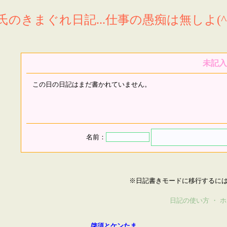
氏のきまぐれ日記...仕事の愚痴は無しよ(^^
未記入
この日の日記はまだ書かれていません。
名前：
※日記書きモードに移行するに
日記の使い方
・
ホ
啓須とケンたま