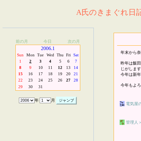
A氏のきまぐれ日記.
前の月
今日
次の月
2006.1
年末から奈
Sun
Mon
Tue
Wed
Thu
Fri
Sat
1
2
3
4
5
6
7
昨年は飯田
8
9
10
11
12
13
14
じがします
15
16
17
18
19
20
21
今年は新年
22
23
24
25
26
27
28
今年もよろ
29
30
31
年
月
電気屋
管理人