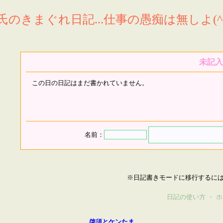
氏のきまぐれ日記...仕事の愚痴は無しよ(^^
未記入
この日の日記はまだ書かれていません。
名前：
※日記書きモードに移行するに
日記の使い方
・
ホ
啓須とケンたま